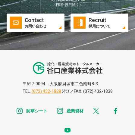
（日曜・祝日除く）
Contact
Recruit
お問い合わせ
採用について
谷口株式株式会
〒597-0094 大阪府貝塚市二色南町8-3
TEL.
(072) 432-1828
（代）／FAX. (072) 432-1838
instagram
instagram
x
faceb
防草シート
産業資材
youtube