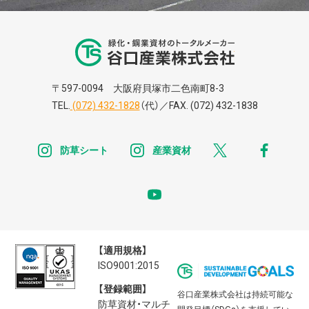
谷口株式株式会
〒597-0094 大阪府貝塚市二色南町8-3
TEL.
(072) 432-1828
（代）／FAX. (072) 432-1838
instagram
instagram
x
faceb
防草シート
産業資材
youtube
【適用規格】
ISO9001:2015
【登録範囲】
谷口産業株式会社は持続可能な
防草資材・マルチ