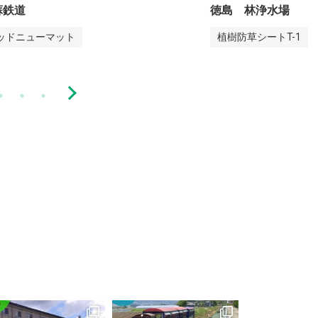
 林浄水場
さいたま市 遊歩道
防草シートT-1
植樹ニューマットHタ