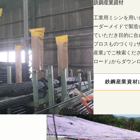
鉄鋼産業資材
工業用ミシンを用い
ーダーメイドで製造
ていただき目的に合
プロスものづくり」
産業」でご検索くださ
ロード」からダウン
鉄鋼産業資材