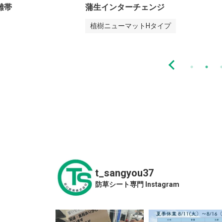
伊佐市リサイクルセンター未来館
プ
植樹ニューマットC-4
t_sangyou37
防草シート専門 Instagram