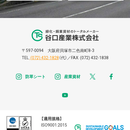
谷口株式株式会
〒597-0094 大阪府貝塚市二色南町8-3
TEL.
(072) 432-1828
（代）／FAX. (072) 432-1838
instagram
instagram
x
faceb
防草シート
産業資材
youtube
【適用規格】
ISO9001:2015