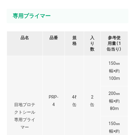
専用プライマー
品名
品番
規
入
参考使
格
り
用量（1
数
缶当り）
150㎜
幅×約
100m
200㎜
PRP-
4ℓ
2
幅×約
目地プロテ
4
缶
缶
80m
クトシール
専用プライ
150㎜
マー
幅×約