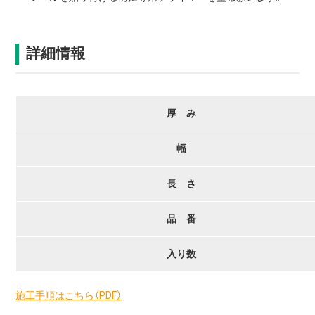
詳細情報
厚 み
幅
長 さ
品 番
入り数
施工手順はこちら（PDF）