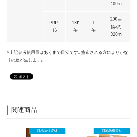
400m
200㎜
PRP-
18ℓ
1
幅×約
16
缶
缶
320m
※上記参考使用量はあくまで目安です。塗布される方によりかな
りの差が生じます。
関連商品
目地防根資材
目地防根資材