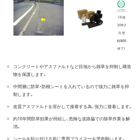
（平成
30年3
月 登
録期間
終了）
コンクリートやアスファルトなど目地から雑草を抑制し構造
物を保護します。
中間層に防草・防根シートを入れているので強力に雑草を抑
制します。
改質アスファルトを溶かして接着する為、強力に接着します。
約10年間防草効果が持続し、危険な道路脇での除草作業を解
消。
シールを貼り付ける前に専用プライマーを塗布願います。