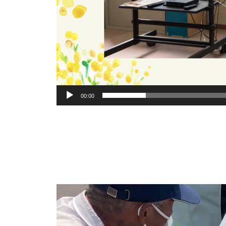
00:00
動
画
プ