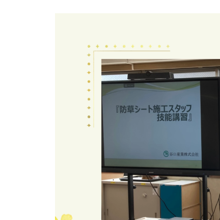
動
画
プ
レ
ー
ヤ
ー