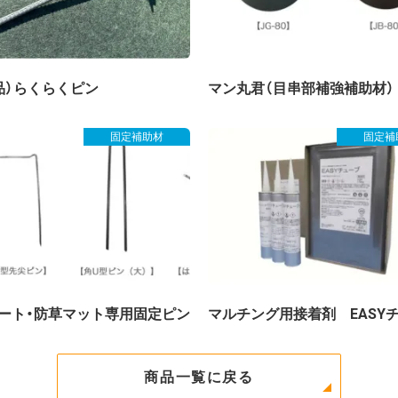
品）らくらくピン
マン丸君（目串部補強補助材）
固定補助材
固定補
ート・防草マット専用固定ピン
マルチング用接着剤 EASY
商品一覧に戻る