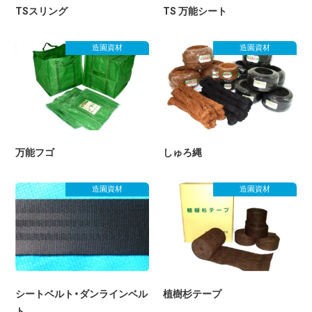
TSスリング
TS 万能シート
造園資材
造園資材
万能フゴ
しゅろ縄
造園資材
造園資材
シートベルト・ダンラインベル
植樹杉テープ
ト