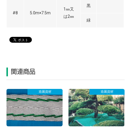
黒
1㎜又
#8
5.0m×7.5m
は2㎜
緑
関連商品
造園資材
造園資材