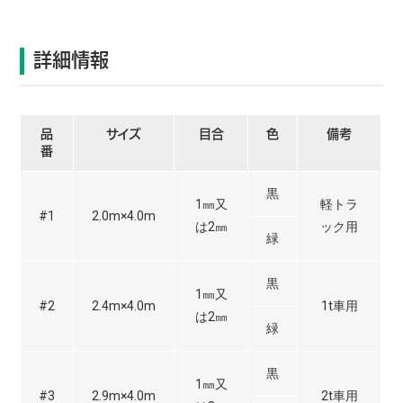
詳細情報
品
サイズ
目合
色
備考
番
黒
1㎜又
軽トラ
#1
2.0m×4.0m
は2㎜
ック用
緑
黒
1㎜又
#2
2.4m×4.0m
1t車用
は2㎜
緑
黒
1㎜又
#3
2.9m×4.0m
2t車用