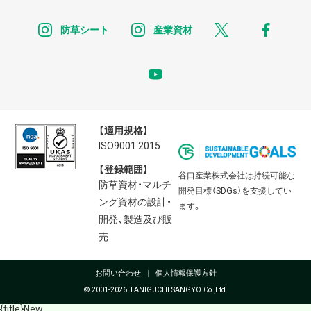
instagram
instagram
x
faceb
防草シート
産業資材
youtube
【適用規格】
ISO9001:2015
【登録範囲】
谷口産業株式会社は持続可能な
防草資材・マルチ
開発目標（SDGs）を支援してい
ング資材の設計・
ます。
開発、製造及び販
売
お問い合わせ
個人情報保護方針
© 2001-2026 TANIGUCHI SANGYO Co.,Ltd.
{title}
New