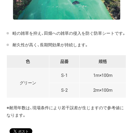
畦の雑草を抑え、田畑への雑草の侵入を防ぐ防草シートです。
耐久性が高く、長期間効果が持続します。
色
品番
規格
S-1
1m×100m
グリーン
S-2
2m×100m
※耐用年数は、
現場条件により若干誤差が生じますので参考値に
なります。