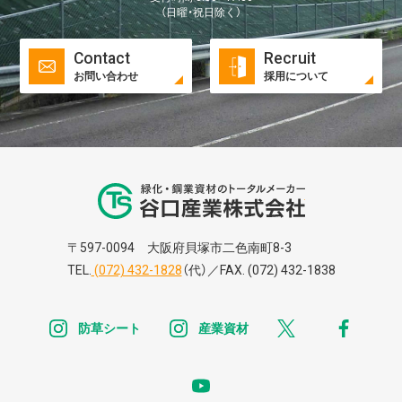
（日曜・祝日除く）
Contact
Recruit
お問い合わせ
採用について
谷口株式株式会
〒597-0094 大阪府貝塚市二色南町8-3
TEL.
(072) 432-1828
（代）／FAX. (072) 432-1838
instagram
instagram
x
faceb
防草シート
産業資材
youtube