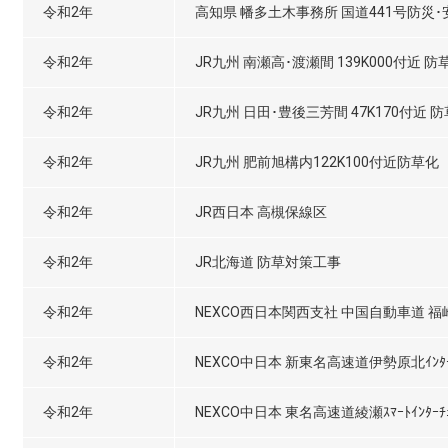
令和2年
高知県 幡多土木事務所 国道441号防災
令和2年
JR九州 南瀬高･渡瀬間 139K000付近 
令和2年
JR九州 日田･豊後三芳間 47K170付近 
令和2年
JR九州 肥前旭構内122K100付近防草化
令和2年
JR西日本 高槻保線区
令和2年
JR北海道 防草対策工事
令和2年
NEXCO西日本関西支社 中国自動車道 
令和2年
NEXCO中日本 新東名高速道伊勢原北ｲﾝﾀｰ
令和2年
NEXCO中日本 東名高速道綾瀬ｽﾏｰﾄｲﾝﾀｰﾁ