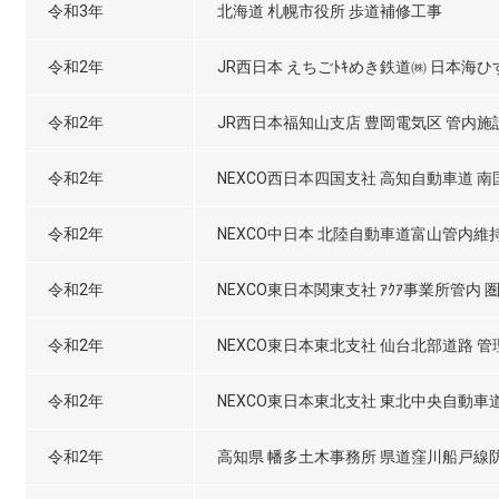
令和3年
北海道 札幌市役所 歩道補修工事
令和2年
JR西日本 えちごﾄｷめき鉄道㈱ 日本海ひす
令和2年
JR西日本福知山支店 豊岡電気区 管内
令和2年
NEXCO西日本四国支社 高知自動車道 南
令和2年
NEXCO中日本 北陸自動車道富山管内維
令和2年
NEXCO東日本関東支社 ｱｸｱ事業所管内 
令和2年
NEXCO東日本東北支社 仙台北部道路 
令和2年
NEXCO東日本東北支社 東北中央自動車道
令和2年
高知県 幡多土木事務所 県道窪川船戸線