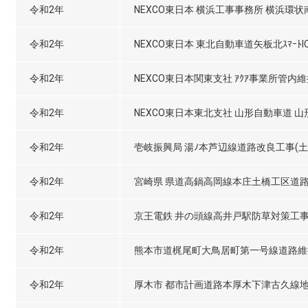
令和2年
NEXCO東日本 横浜工事事務所 横浜環状
令和2年
NEXCO東日本 東北自動車道矢板北ｽﾏｰﾄI
令和2年
NEXCO東日本関東支社 ｱｸｱ事業所管内
令和2年
NEXCO東日本東北支社 山形自動車道 
令和2年
壱岐振興局 湯ﾉ本芦辺線道路改良工事(土
令和2年
宮崎県 県道高鍋高岡線本庄土橋工区道
令和2年
京王電鉄 井の頭線高井戸駅防草対策工
令和2年
熊本市道梶尾町大鳥居町第一号線道路維
令和2年
厚木市 都市計画道路本厚木下津古久線地