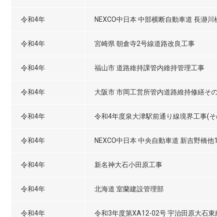
令和4年
NEXCO中日本 中部横断自動車道 長瀞
令和4年
宮崎県 朝倉寺2号線道路改良工事
令和4年
福山市 道路維持課管内維持管理工事
令和4年
大阪市 市岡工営所管内道路維持修繕そ
令和4年
令和4年度泉大津駅前通り線境界工事(そ
令和4年
NEXCO中日本 中央自動車道 新吉野橋
令和4年
新名神大石小田原工事
令和4年
北海道 室蘭建設管理部
令和4年
令和3年度第XA12-02号 宇治田原大