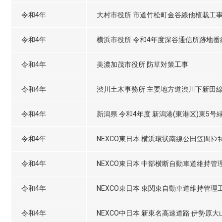
令和4年
大村市役所 市道竹松町金谷線他植栽工
令和4年
横浜市役所 令和4年度深谷通信所跡地
令和4年
美濃加茂市役所 防草対策工事
令和4年
渋川土木事務所 主要地方道渋川下新田線
令和4年
新潟県 令和4年度 新潟港(東港区)東5
令和4年
NEXCO東日本 横浜環状南線公田笠間ﾄﾝﾈ
令和4年
NEXCO東日本 中部横断自動車道維持管
令和4年
NEXCO東日本 東関東自動車道維持管理
令和4年
NEXCO中日本 新東名高速道路 伊勢原大山