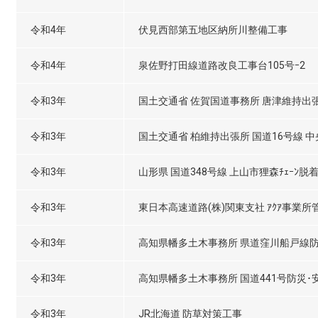
令和4年
伏見西部第五地区納所川整備工事
令和4年
泉佐野打田線道路改良工事台105号ｰ2
令和3年
国土交通省 佐賀国道事務所 唐津維持出
令和3年
国土交通省 柏維持出張所 国道16号線 
令和3年
山形県 国道348号線 上山市狸森ﾁｪｰﾝ脱
令和3年
東日本高速道路(株)関東支社 ｱｸｱ事業所
令和3年
高知県幡多土木事務所 県道窪川船戸線
令和3年
高知県幡多土木事務所 国道441号防災
令和3年
JR北海道 防草対策工事