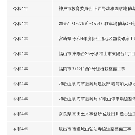
令和4年
神戸市教育委員会 旧西野幼稚園敷地 防
令和4年
加東ﾊﾞｽﾀｰﾐﾅﾙ ﾊﾟｰｸ&ﾗｲﾄﾞ駐車場 防草ｼ
令和4年
宮崎県 令和4年度折生迫地区舗装修繕工
令和4年
福山市 東陽台26号線 福山市東陽台1丁
令和4年
福岡市 ｱｲﾗﾝﾄﾞ西2号線植栽整備工事
令和4年
和歌山県 海草振興局建設部 粉河加太線
令和4年
和歌山県 海草振興局 和歌山停車場線整
令和4年
奈良県 高田土木事務所 佐味田川遊歩道
令和4年
坂出市 市道城山弘法寺線道路整備工事