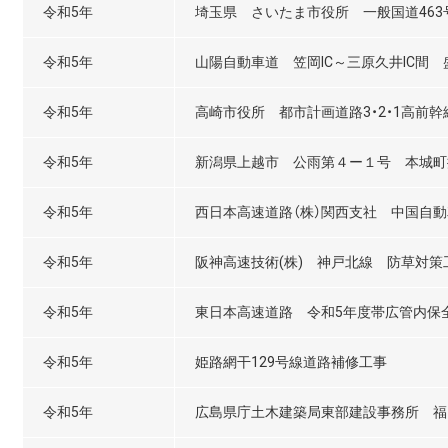
令和5年
埼玉県 さいたま市役所 一般国道46
令和5年
山陽自動車道 笠岡IC～三原久井IC間
令和5年
高崎市役所 都市計画道路3・2・1高前
令和5年
新潟県上越市 公雨第４ー１号 本城町
令和5年
西日本高速道路（株）関西支社 中国自
令和5年
阪神高速技術(株) 神戸北線 防草対策
令和5年
東日本高速道路 令和5年度帯広管内保
令和5年
姫路網干129号線道路補修工事
令和5年
広島県庁土木建築局東部建設事務所 福