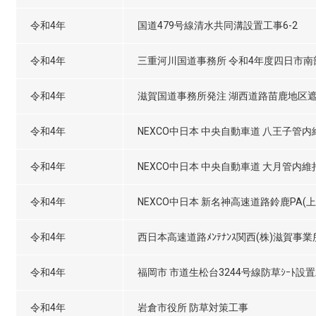
令和4年
国道479号線清水共同溝設置工事6-2
令和4年
三重河川国道事務所 令和4年度四日市
令和4年
滋賀国道事務所発注 湖西道路苗鹿地区
令和4年
NEXCO中日本 中央自動車道 八王子管
令和4年
NEXCO中日本 中央自動車道 大月管内
令和4年
NEXCO中日本 新名神高速道路鈴鹿PA(
令和4年
西日本高速道路ﾒﾝﾃﾅﾝｽ関西(株)滋賀事
令和4年
福岡市 市道生松台3244号線防草ｼｰﾄ設
令和4年
岩倉市役所 防草対策工事