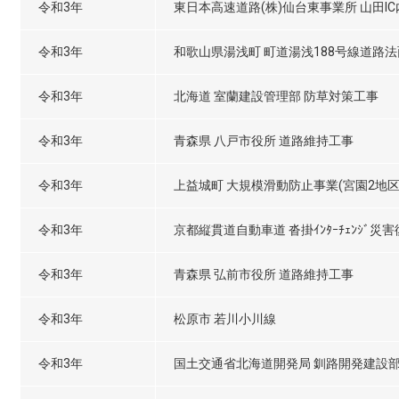
令和3年
東日本高速道路(株)仙台東事業所 山田I
令和3年
和歌山県湯浅町 町道湯浅188号線道路
令和3年
北海道 室蘭建設管理部 防草対策工事
令和3年
青森県 八戸市役所 道路維持工事
令和3年
上益城町 大規模滑動防止事業(宮園2地区
令和3年
京都縦貫道自動車道 沓掛ｲﾝﾀｰﾁｪﾝｼﾞ災
令和3年
青森県 弘前市役所 道路維持工事
令和3年
松原市 若川小川線
令和3年
国土交通省北海道開発局 釧路開発建設部 