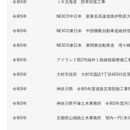
令和5年
ＪＲ北海道 防草対策工事
令和5年
NEXCO中日本 新東名高速道路伊勢原
令和5年
NEXCO東日本 中部横断自動車道維持
令和5年
NEXCO東日本 東関東自動車道 塔ケ
令和5年
アイランド西2号線外１路線植栽整備工
令和5年
大村市役所 大村市諏訪1丁目603付近
令和5年
神奈川県 令和5年度道路災害防除工事県
令和5年
神奈川県平塚土木事務所 令和5年度河川
令和5年
京都府山城南土木事務所 管内一円（木