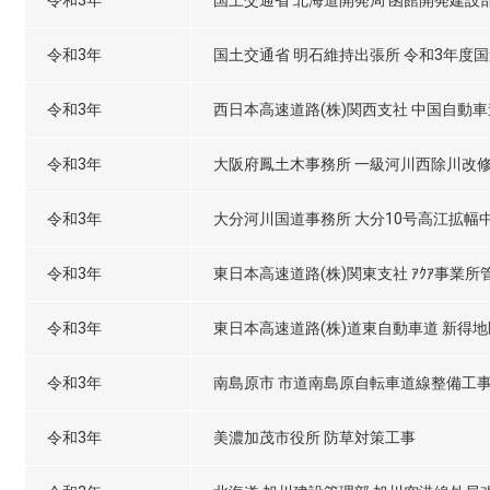
令和3年
国土交通省 北海道開発局 函館開発建設
令和3年
国土交通省 明石維持出張所 令和3年度国
令和3年
西日本高速道路(株)関西支社 中国自動
令和3年
大阪府鳳土木事務所 一級河川西除川改
令和3年
大分河川国道事務所 大分10号高江拡幅
令和3年
東日本高速道路(株)関東支社 ｱｸｱ事業
令和3年
東日本高速道路(株)道東自動車道 新得
令和3年
南島原市 市道南島原自転車道線整備工
令和3年
美濃加茂市役所 防草対策工事