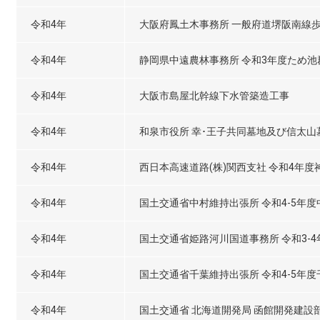
令和4年
大阪府鳳土木事務所 一般府道堺阪南線歩
令和4年
静岡県中遠農林事務所 令和3年度ため
令和4年
大阪市島屋北幹線下水管築造工事
令和4年
和泉市役所 幸･王子共同墓地及び信太山墓
令和4年
西日本高速道路(株)関西支社 令和4年
令和4年
国土交通省中村維持出張所 令和4-5年
令和4年
国土交通省姫路河川国道事務所 令和3-4年
令和4年
国土交通省千葉維持出張所 令和4-5年
令和4年
国土交通省 北海道開発局 函館開発建設部