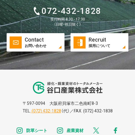
072-432-1828
受付時間 8:30 - 17:30
（日曜・祝日除く）
Contact
Recruit
お問い合わせ
採用について
谷口株式株式会
〒597-0094 大阪府貝塚市二色南町8-3
TEL.
(072) 432-1828
（代）／FAX. (072) 432-1838
instagram
instagram
x
faceb
防草シート
産業資材