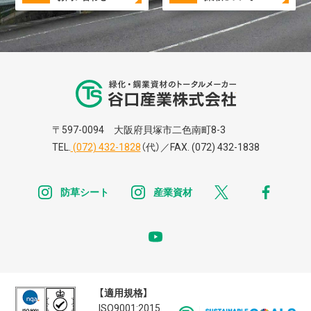
谷口株式株式会
〒597-0094 大阪府貝塚市二色南町8-3
TEL.
(072) 432-1828
（代）／FAX. (072) 432-1838
instagram
instagram
x
faceb
防草シート
産業資材
youtube
【適用規格】
ISO9001:2015