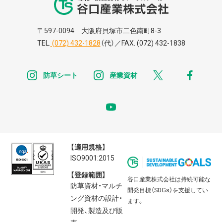
谷口株式株式会
〒597-0094 大阪府貝塚市二色南町8-3
TEL.
(072) 432-1828
（代）／FAX. (072) 432-1838
instagram
instagram
x
faceb
防草シート
産業資材
youtube
【適用規格】
ISO9001:2015
【登録範囲】
谷口産業株式会社は持続可能な
防草資材・マルチ
開発目標（SDGs）を支援してい
ング資材の設計・
ます。
開発、製造及び販