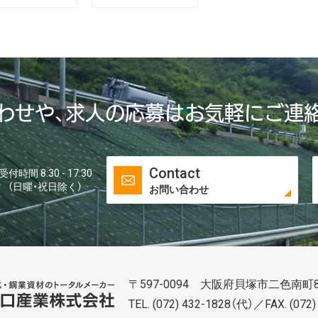
わせや、求人の応募はお気軽にご連
Contact
受付時間 8:30 - 17:30
（日曜・祝日除く）
お問い合わせ
〒597-0094 大阪府貝塚市二色南町8
谷口株式株式会社会社
TEL.
(072) 432-1828
（代）／FAX. (072)