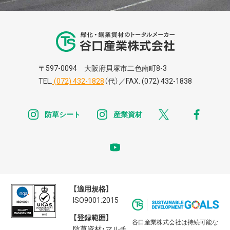
谷口株式株式会
〒597-0094 大阪府貝塚市二色南町8-3
TEL.
(072) 432-1828
（代）／FAX. (072) 432-1838
instagram
instagram
x
faceb
防草シート
産業資材
youtube
【適用規格】
ISO9001:2015
【登録範囲】
谷口産業株式会社は持続可能な
防草資材・マルチ