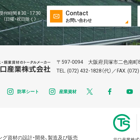
Contact
受付時間 8:30 - 17:30
（日曜・祝日除く）
お問い合わせ
〒597-0094 大阪府貝塚市二色南町8
谷口株式株式会社会社
TEL.
(072) 432-1828
（代）／FAX. (072)
instagram
instagram
x
facebook
y
防草シート
産業資材
ング資材の設計・開発、製造及び販売
谷口産業株式